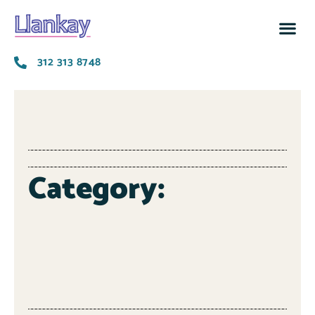
Bolsa 
312 313 8748
Category: